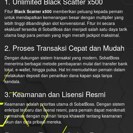
1. Unlimited Black Scatter x500
Fitur
Black Scatter x500
memberikan peluang kepada pemain
untuk mendapatkan kemenangan besar dengan multiplier yang
lebih tinggi dibandingkan slot konvensional. Fitur ini secara
eksklusif tersedia di SobatBoss dan menjadi salah satu daya tarik
utama bagi para pemain yang ingin meraih jackpot maksimal.
2. Proses Transaksi Cepat dan Mudah
Dengan dukungan sistem transaksi yang modern, SobatBoss
menerima berbagai metode pembayaran mulai dari transfer bank
lokal, e-wallet, hingga pulsa. Hal ini memudahkan pemain dalam
melakukan deposit dan penarikan dana kapan saja tanpa
kendala.
3. Keamanan dan Lisensi Resmi
Keamanan adalah prioritas utama di SobatBoss. Dengan sistem
enkripsi terbaru dan lisensi resmi, para pemain dapat menikmati
permainan dengan nyaman tanpa khawatir tentang keamanan
akun dan data pribadi mereka.